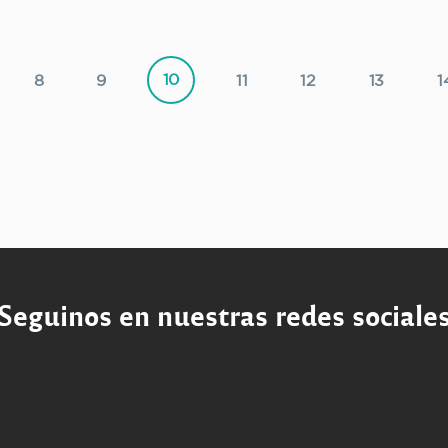
10
8
9
11
12
13
1
Seguinos en nuestras redes sociale