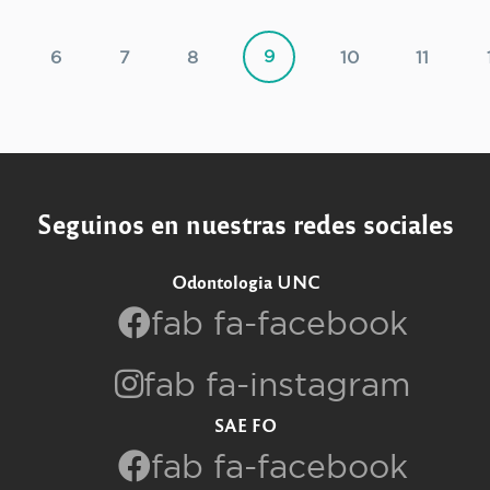
9
6
7
8
10
11
Seguinos en nuestras redes sociales
Odontologia UNC
fab fa-facebook
fab fa-instagram
SAE FO
fab fa-facebook