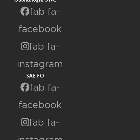
fab fa-
facebook
fab fa-
instagram
SAE FO
fab fa-
facebook
fab fa-
instagram