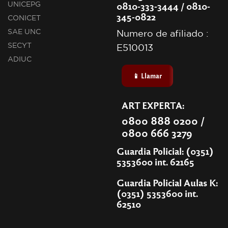
0810-333-3444 / 0810-
UNICEPG
345-0822
CONICET
SAE UNC
Numero de afiliado :
SECYT
E510013
ADIUC
📱 Llamar
ART EXPERTA:
0800 888 0200 /
0800 666 3279
Guardia Policial: (0351)
5353600 int. 62165
Guardia Policial Aulas K:
(0351) 5353600 int.
62510