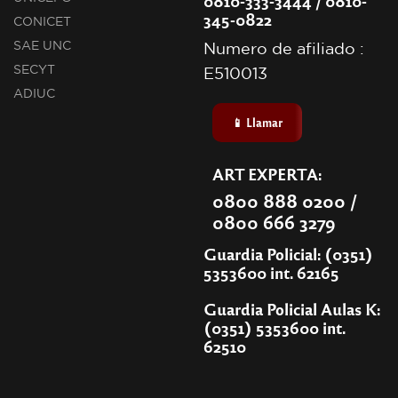
0810-333-3444 / 0810-
345-0822
CONICET
SAE UNC
Numero de afiliado :
SECYT
E510013
ADIUC
📱 Llamar
ART EXPERTA:
0800 888 0200 /
0800 666 3279
Guardia Policial: (0351)
5353600 int. 62165
Guardia Policial Aulas K:
(0351) 5353600 int.
62510