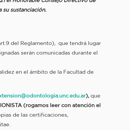
21 el Honorable Consejo Directivo de
 su sustanciación.
rt.9 del Reglamento), que tendrá lugar
asignadas serán comunicadas durante el
alidez en el ámbito de la Facultad de
xtension@odontologia.unc.edu.ar
)
,
que
NISTA (rogamos leer con atención el
as de las certificaciones,
tae.