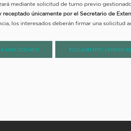
izará mediante solicitud de turno previo gestion
 y receptado únicamente por el Secretario de Exte
cia, los interesados deberán firmar una solicitud 
8-E-UNC-DEC#FO
REGLAMENTO (ANEXO RES