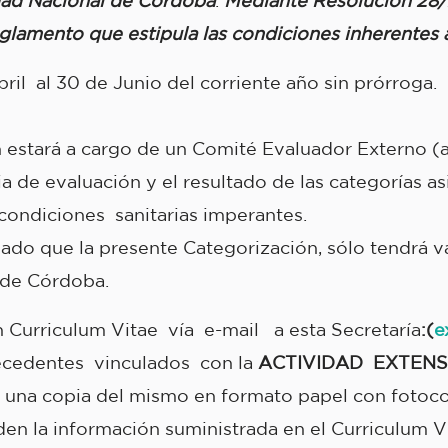
dad Nacional de Córdoba
.
Mediante Resolución 28/
amento que estipula las condiciones inherentes a
ril al 30 de Junio
del corriente año sin prórroga.
 estará a cargo de un
Comité Evaluador Externo
(a
a de evaluación y el resultado de las categorías 
ondiciones sanitarias imperantes.
lado que
la presente Categorización, sólo tendrá v
 de Córdoba.
un Curriculum Vitae vía e-mail a esta Secretaría
:(
e
ecedentes vinculados con la
ACTIVIDAD EXTENSIO
 una copia del mismo en formato papel con fotocopi
n la información suministrada en el Curriculum Vi