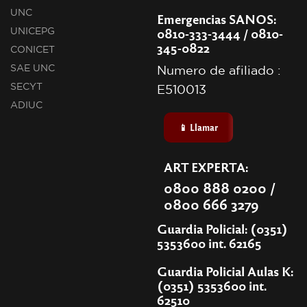
UNC
Emergencias SANOS:
0810-333-3444 / 0810-
UNICEPG
345-0822
CONICET
SAE UNC
Numero de afiliado :
SECYT
E510013
ADIUC
📱 Llamar
ART EXPERTA:
0800 888 0200 /
0800 666 3279
Guardia Policial: (0351)
5353600 int. 62165
Guardia Policial Aulas K:
(0351) 5353600 int.
62510