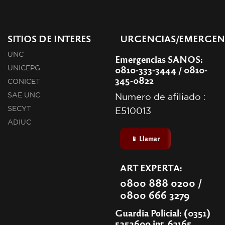
SITIOS DE INTERES
URGENCIAS/EMERGEN
UNC
Emergencias SANOS:
0810-333-3444 / 0810-
UNICEPG
345-0822
CONICET
SAE UNC
Numero de afiliado :
SECYT
E510013
ADIUC
📱 Llamar
ART EXPERTA:
0800 888 0200 /
0800 666 3279
Guardia Policial: (0351)
5353600 int. 62165