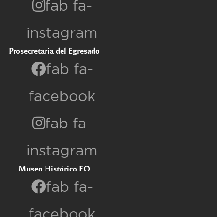
fab fa-
instagram
Prosecretaria del Egresado
fab fa-
facebook
fab fa-
instagram
Museo Histórico FO
fab fa-
facebook