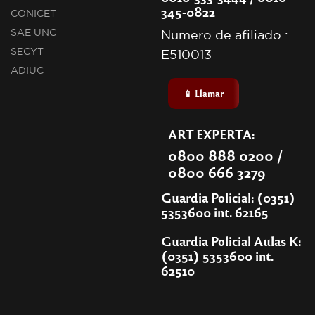
345-0822
CONICET
SAE UNC
Numero de afiliado :
SECYT
E510013
ADIUC
📱 Llamar
ART EXPERTA:
0800 888 0200 /
0800 666 3279
Guardia Policial: (0351)
5353600 int. 62165
Guardia Policial Aulas K:
(0351) 5353600 int.
62510