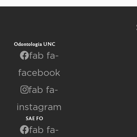
Odontologia UNC
fab fa-
facebook
fab fa-
instagram
SAE FO
fab fa-