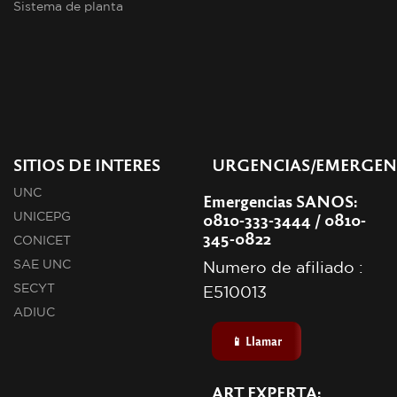
Sistema de planta
SITIOS DE INTERES
URGENCIAS/EMERGEN
UNC
Emergencias SANOS:
0810-333-3444 / 0810-
UNICEPG
345-0822
CONICET
SAE UNC
Numero de afiliado :
SECYT
E510013
ADIUC
📱 Llamar
ART EXPERTA: